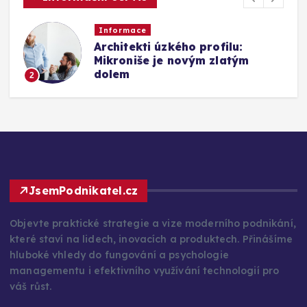
Informace
Architekti úzkého profilu:
Mikroniše je novým zlatým
dolem
2
JsemPodnikatel.cz
Objevte praktické strategie a vize moderního podnikání,
které staví na lidech, inovacích a produktech. Přinášíme
hluboké vhledy do fungování a psychologie
managementu i efektivního využívání technologií pro
váš růst.