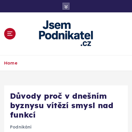
S
k
i
p
t
o
c
o
Magazín podnikání a informací
n
Home
t
e
n
t
Důvody proč v dnešním
byznysu vítězí smysl nad
funkcí
Podnikání