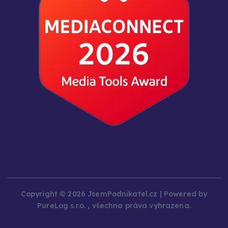
Copyright © 2026 JsemPodnikatel.cz | Powered by
PureLog s.r.o. , všechna práva vyhrazena.