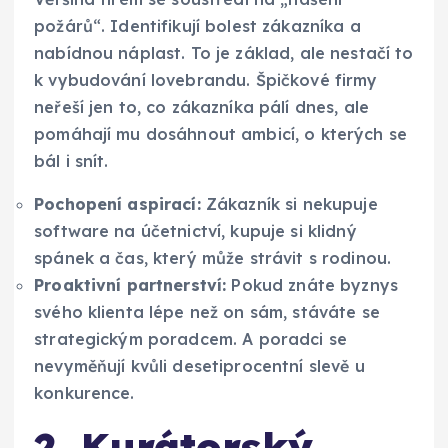
požárů“. Identifikují bolest zákazníka a
nabídnou náplast. To je základ, ale nestačí to
k vybudování lovebrandu. Špičkové firmy
neřeší jen to, co zákazníka pálí dnes, ale
pomáhají mu dosáhnout ambicí, o kterých se
bál i snít.
Pochopení aspirací:
Zákazník si nekupuje
software na účetnictví, kupuje si klidný
spánek a čas, který může strávit s rodinou.
Proaktivní partnerství:
Pokud znáte byznys
svého klienta lépe než on sám, stáváte se
strategickým poradcem. A poradci se
nevyměňují kvůli desetiprocentní slevě u
konkurence.
2. Kurátorský