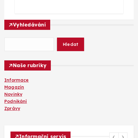
p
ě
Vyhledávání
v
Hledat
e
k
Naše rubriky
Informace
Magazín
Novinky
Podnikání
Zprávy
Informační servis