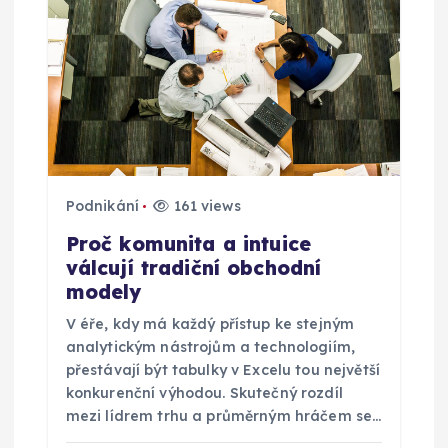
c
e
p
r
Podnikání
161 views
o
Proč komunita a intuice
válcují tradiční obchodní
p
modely
ř
V éře, kdy má každý přístup ke stejným
analytickým nástrojům a technologiím,
í
přestávají být tabulky v Excelu tou největší
konkurenční výhodou. Skutečný rozdíl
s
mezi lídrem trhu a průměrným hráčem se…