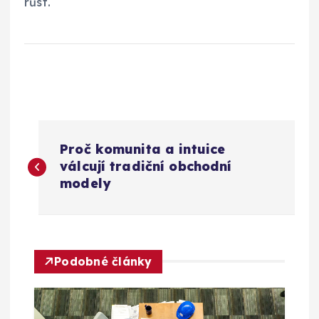
růst.
N
Proč komunita a intuice
a
válcují tradiční obchodní
modely
v
i
Podobné články
g
a