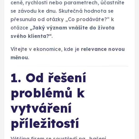
ceně, rychlosti nebo parametrech, účastníte
se závodu ke dnu. Skutečná hodnota se
přesunula od otázky „Co prodáváte?“ k
otázce
„Jaký význam vnášíte do života
svého klienta?“
.
Vítejte v ekonomice, kde je
relevance novou
měnou
.
1. Od řešení
problémů k
vytváření
příležitostí
Většina firem se soustředí na „hašení