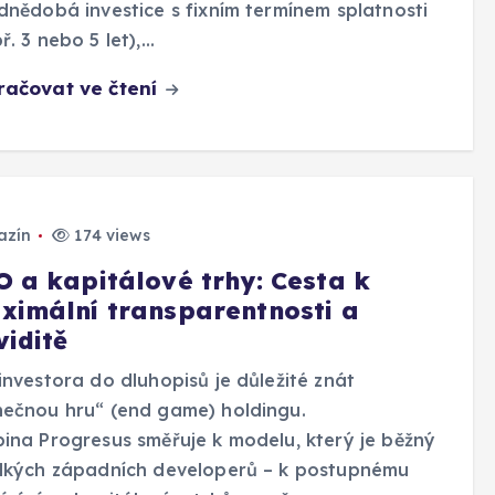
dnědobá investice s fixním termínem splatnosti
ř. 3 nebo 5 let),…
račovat ve čtení
azín
174 views
O a kapitálové trhy: Cesta k
ximální transparentnosti a
viditě
investora do dluhopisů je důležité znát
ečnou hru“ (end game) holdingu.
ina Progresus směřuje k modelu, který je běžný
elkých západních developerů – k postupnému