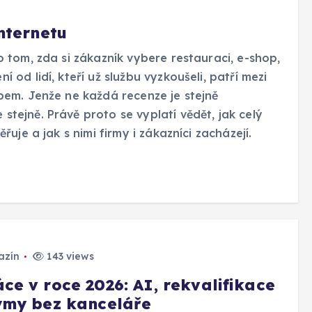
nternetu
 tom, zda si zákazník vybere restauraci, e-shop,
od lidí, kteří už službu vyzkoušeli, patří mezi
pem. Jenže ne každá recenze je stejně
tejně. Právě proto se vyplatí vědět, jak celý
uje a jak s nimi firmy i zákazníci zacházejí.
azín
143 views
áce v roce 2026: AI, rekvalifikace
týmy bez kanceláře