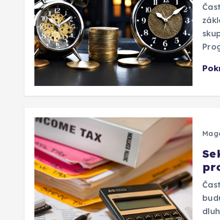
Čast
zákl
skup
Prog
Pok
Mag
Sek
pr
Čast
budu
dluh