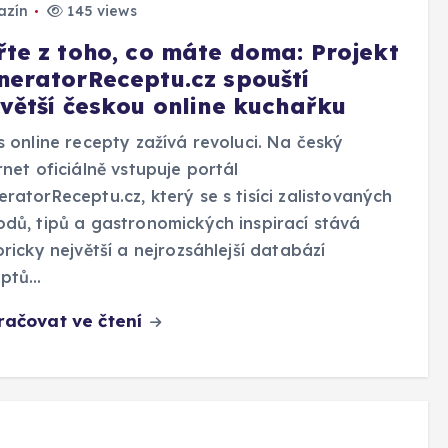
azín
145 views
řte z toho, co máte doma: Projekt
neratorReceptu.cz spouští
jvětší českou online kuchařku
s online recepty zažívá revoluci. Na český
rnet oficiálně vstupuje portál
ratorReceptu.cz, který se s tisíci zalistovaných
dů, tipů a gastronomických inspirací stává
oricky největší a nejrozsáhlejší databází
eptů…
račovat ve čtení