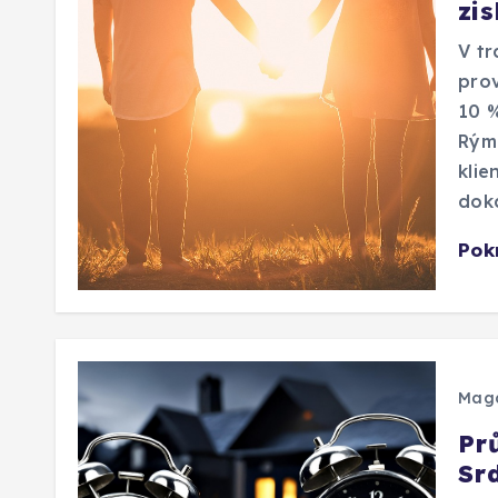
zi
V tr
prov
10 %
Rýma
klie
dok
Pok
Mag
Pr
Sr