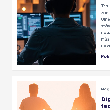
Trh 
zamě
Uměl
stáv
nouz
může
nové
Pok
Mag
Di
tec