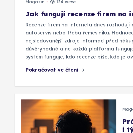
Magazín
124 views
Jak fungují recenze firem na i
Recenze firem na internetu dnes rozhodují o
autoservis nebo třeba řemeslníka. Hodnocení 
nejsledovanější zdroje informací před náku
důvěryhodná a ne každá platforma funguje s
systém funguje, kdo recenze píše, kdo je ověř
Pokračovat ve čtení
Mag
Pr
i 