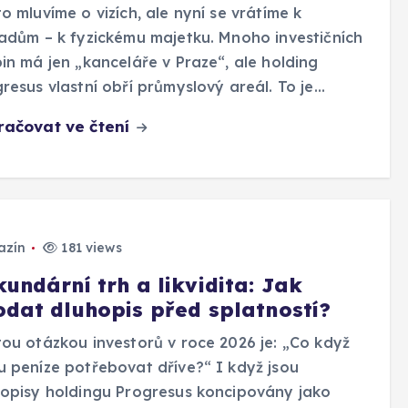
o mluvíme o vizích, ale nyní se vrátíme k
adům – k fyzickému majetku. Mnoho investičních
in má jen „kanceláře v Praze“, ale holding
resus vlastní obří průmyslový areál. To je…
račovat ve čtení
azín
181 views
undární trh a likvidita: Jak
odat dluhopis před splatností?
ou otázkou investorů v roce 2026 je: „Co když
 peníze potřebovat dříve?“ I když jsou
opisy holdingu Progresus koncipovány jako