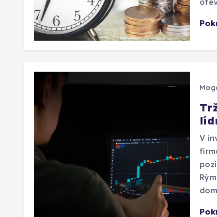
otev
Pok
Mag
Trž
lí
V in
firm
pozi
Rýma
domi
Pok