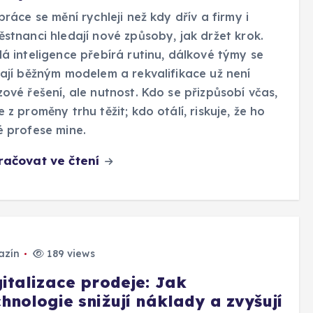
práce se mění rychleji než kdy dřív a firmy i
stnanci hledají nové způsoby, jak držet krok.
á inteligence přebírá rutinu, dálkové týmy se
ají běžným modelem a rekvalifikace už není
ové řešení, ale nutnost. Kdo se přizpůsobí včas,
 z proměny trhu těžit; kdo otálí, riskuje, že ho
 profese mine.
račovat ve čtení
azín
189 views
gitalizace prodeje: Jak
hnologie snižují náklady a zvyšují