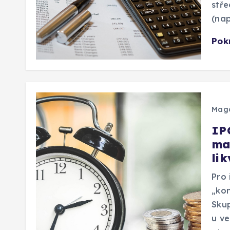
stře
(nap
Pok
Mag
IP
ma
lik
Pro 
„kon
Skup
u v