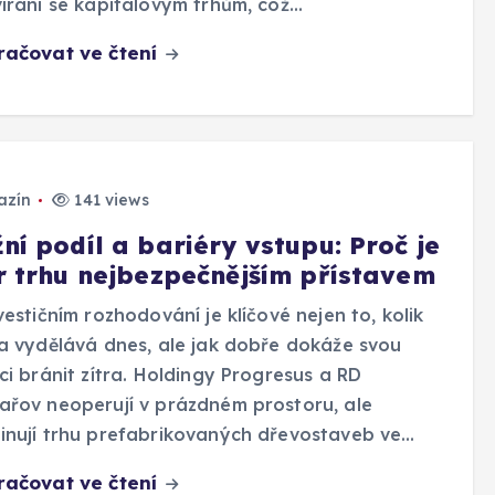
írání se kapitálovým trhům, což…
račovat ve čtení
azín
141 views
ní podíl a bariéry vstupu: Proč je
dr trhu nejbezpečnějším přístavem
vestičním rozhodování je klíčové nejen to, kolik
a vydělává dnes, ale jak dobře dokáže svou
ci bránit zítra. Holdingy Progresus a RD
řov neoperují v prázdném prostoru, ale
nují trhu prefabrikovaných dřevostaveb ve…
račovat ve čtení