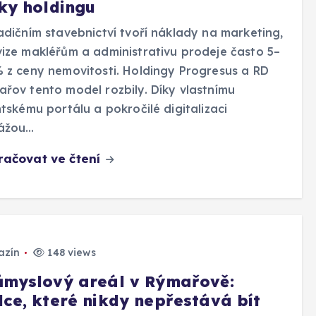
sky holdingu
adičním stavebnictví tvoří náklady na marketing,
ize makléřům a administrativu prodeje často 5–
 z ceny nemovitosti. Holdingy Progresus a RD
řov tento model rozbily. Díky vlastnímu
ntskému portálu a pokročilé digitalizaci
ážou…
račovat ve čtení
azín
148 views
ůmyslový areál v Rýmařově:
dce, které nikdy nepřestává bít