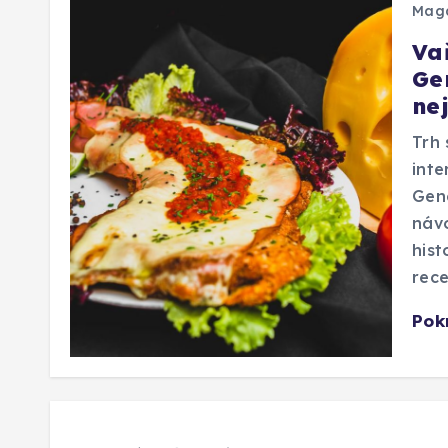
Mag
Va
Ge
ne
Trh 
inte
Gene
návo
hist
rec
Pok