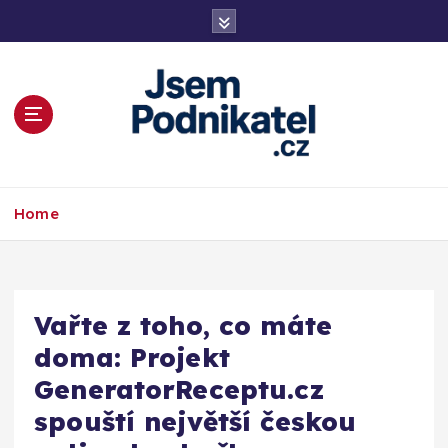
S
k
i
p
t
o
c
o
Magazín podnikání a informací
n
Home
t
e
n
t
Vařte z toho, co máte
doma: Projekt
GeneratorReceptu.cz
spouští největší českou