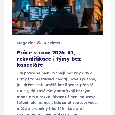
p
ě
v
e
Magazín
149 views
Práce v roce 2026: AI,
k
rekvalifikace i týmy bez
kanceláře
Trh práce se mění rychleji než kdy dřív a
firmy i zaměstnanci hledají nové způsoby,
jak držet krok. Umělá inteligence přebírá
rutinu, dálkové týmy se stávají běžným
modelem a rekvalifikace už není nouzové
řešení, ale nutnost. Kdo se přizpůsobí včas,
může z proměny trhu těžit; kdo otálí,
riskuje, že ho nové profese mine.