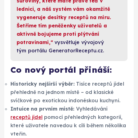
suroviny, které máte právě teď v
lednici, a náš systém vám okamžitě
vygeneruje desítky receptů na míru.
Šetříme tím peněženky uživatelů a
aktivně bojujeme proti plýtvání
potravinami,“
vysvětluje vývojový
tým portálu GeneratorReceptu.cz.
Co nový portál přináší:
Historicky nejširší výběr:
Tisíce receptů jídel
přehledně na jednom místě – od klasické
svíčkové po exotickou indonéskou kuchyni.
Intuice na prvním místě:
Vyhledávání
receptů jídel
pomocí přehledných kategorií,
které uživatele navedou k cíli během několika
vteřin.