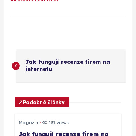
N
Jak fungují recenze firem na
a
internetu
v
i
Podobné články
g
Magazín
131 views
a
Jak fungují recenze firem na