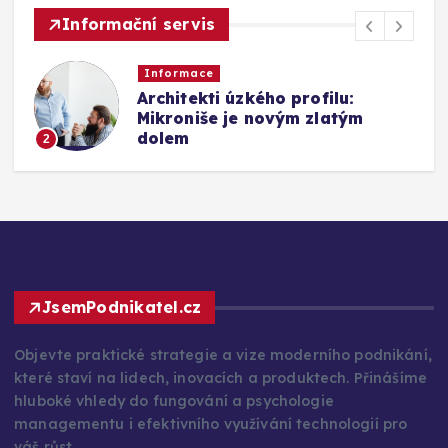
Informační servis
Informace
Architekti úzkého profilu:
Mikroniše je novým zlatým
dolem
2
JsemPodnikatel.cz
Objevte praktické strategie a vize moderního podnikání,
které staví na lidech, inovacích a produktech. Přinášíme
hluboké vhledy do fungování a psychologie
managementu i efektivního využívání technologií pro
váš růst.