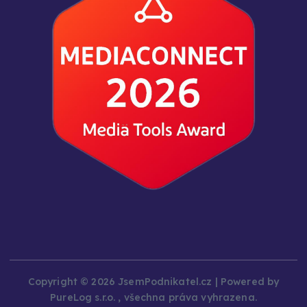
Copyright © 2026 JsemPodnikatel.cz | Powered by
PureLog s.r.o. , všechna práva vyhrazena.