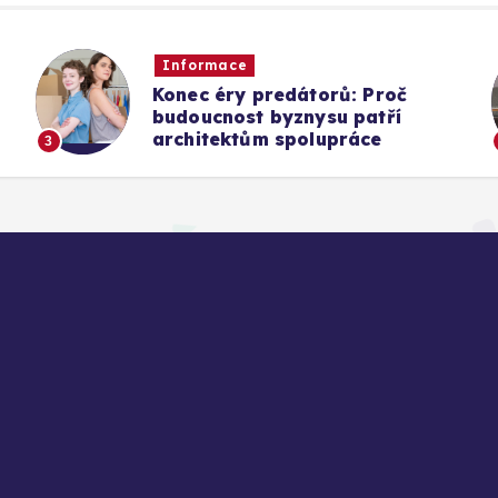
Informace
Konec éry predátorů: Proč
budoucnost byznysu patří
architektům spolupráce
3