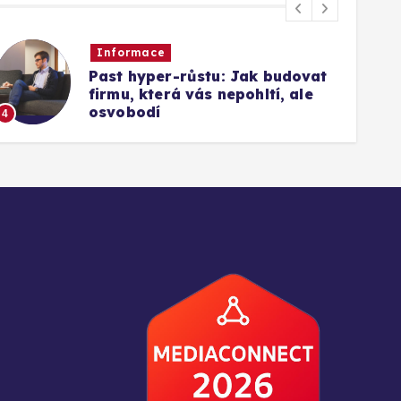
Informace
Past hyper-růstu: Jak budovat
firmu, která vás nepohltí, ale
1
osvobodí
4