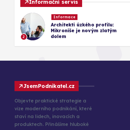
Informační servis
Informace
Architekti úzkého profilu:
26
Mikroniše je novým zlatým
dolem
2
JsemPodnikatel.cz
Objevte praktické strategie a
vize moderního podnikání, které
staví na lidech, inovacích a
produktech. Přinášíme hluboké