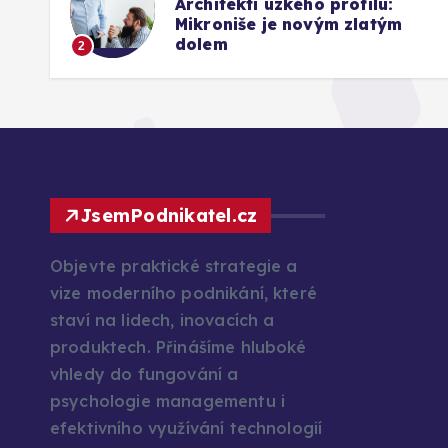
Architekti úzkého profilu:
26
Mikroniše je novým zlatým
dolem
2
JsemPodnikatel.cz
Objevte praktické strategie a
vize moderního podnikání, které
staví na lidech, inovacích a
produktech. Přinášíme hluboké
vhledy do fungování a
psychologie managementu i
efektivního využívání technologií