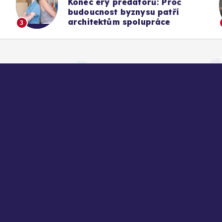
Konec éry predátorů: Proč
budoucnost byznysu patří
architektům spolupráce
3