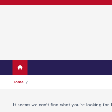
S
k
i
p
t
o
c
o
n
t
Novinky
Podnikání
Zprávy
e
n
Home
t
It seems we can’t find what you’re looking for.