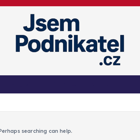
Magazín podnikání a informací
Magazín
Informace
Kontakt
 Perhaps searching can help.