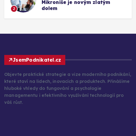
Mikroniše je novým zlatým
dolem
2
JsemPodnikatel.cz
Objevte praktické strategie a vize moderního podnikání,
které staví na lidech, inovacích a produktech. Přinášíme
hluboké vhledy do fungování a psychologie
managementu i efektivního využívání technologií pro
váš růst.