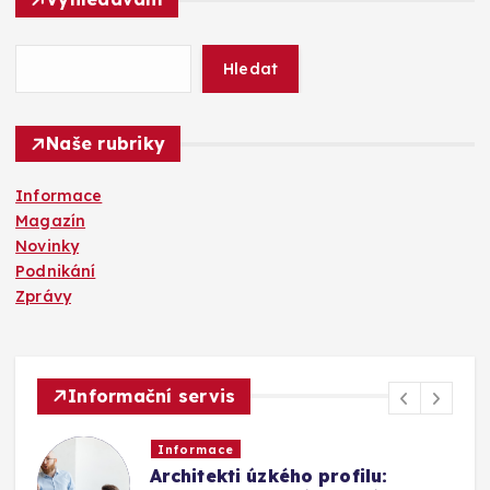
e
d
á
Hledat
v
á
n
Naše rubriky
í
Informace
Magazín
Novinky
Podnikání
Zprávy
Informační servis
Informace
Architekti úzkého profilu: