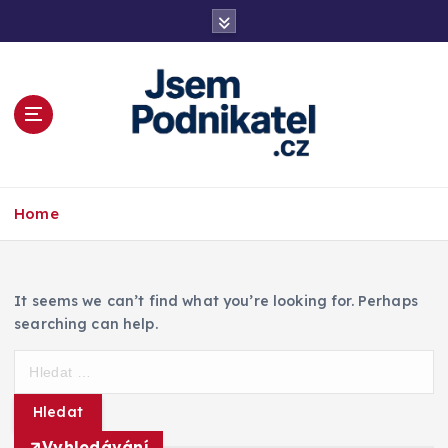
S
k
i
p
t
o
c
o
Magazín podnikání a informací
n
Home
t
e
n
t
It seems we can’t find what you’re looking for. Perhaps
searching can help.
V
y
h
l
Vyhledávání