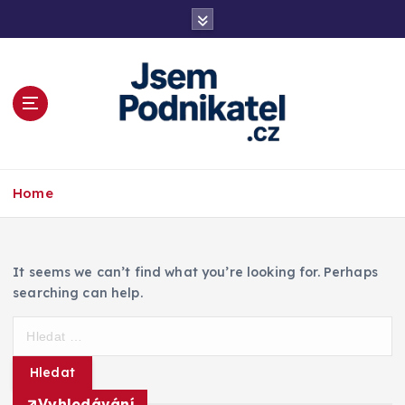
S
k
i
p
t
o
c
o
Magazín podnikání a informací
n
Home
t
e
n
t
It seems we can’t find what you’re looking for. Perhaps
searching can help.
V
y
h
l
Vyhledávání