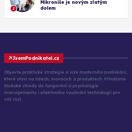
Mikroniše je novým zlatým
dolem
2
JsemPodnikatel.cz
Objevte praktické strategie a vize moderního podnikání,
které staví na lidech, inovacích a produktech. Přinášíme
hluboké vhledy do fungování a psychologie
managementu i efektivního využívání technologií pro
váš růst.