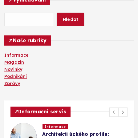
e
d
á
Hledat
v
á
n
Naše rubriky
í
Informace
Magazín
Novinky
Podnikání
Zprávy
Informační servis
Informace
Architekti úzkého profilu: