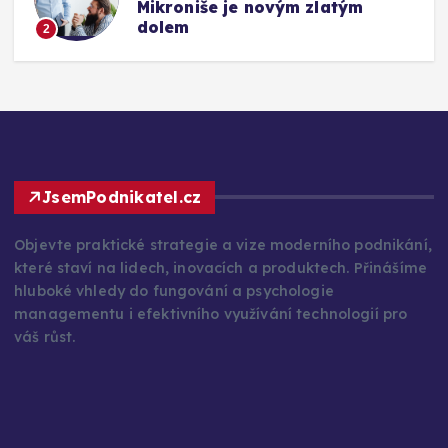
Mikroniše je novým zlatým
dolem
2
JsemPodnikatel.cz
Objevte praktické strategie a vize moderního podnikání,
které staví na lidech, inovacích a produktech. Přinášíme
hluboké vhledy do fungování a psychologie
managementu i efektivního využívání technologií pro
váš růst.