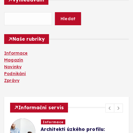
e
d
á
Hledat
v
á
n
Naše rubriky
í
Informace
Magazín
Novinky
Podnikání
Zprávy
Informační servis
Informace
Architekti úzkého profilu: