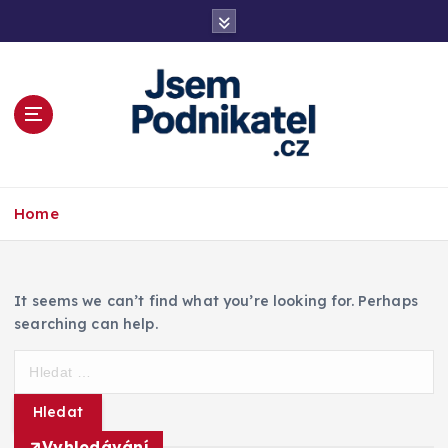
S
k
i
p
t
o
c
o
Magazín podnikání a informací
n
Home
t
e
n
t
It seems we can’t find what you’re looking for. Perhaps
searching can help.
V
y
h
l
Vyhledávání