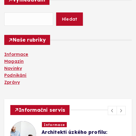
e
d
á
Hledat
v
á
n
Naše rubriky
í
Informace
Magazín
Novinky
Podnikání
Zprávy
Informační servis
Informace
Architekti úzkého profilu: