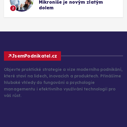
Mikroniše je novým zlatým
dolem
2
JsemPodnikatel.cz
Objevte praktické strategie a vize moderního podnikání,
které staví na lidech, inovacích a produktech. Přinášíme
hluboké vhledy do fungování a psychologie
managementu i efektivního využívání technologií pro
váš růst.