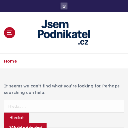
S
k
i
p
t
o
c
o
Magazín podnikání a informací
n
Home
t
e
n
t
It seems we can’t find what you’re looking for. Perhaps
searching can help.
V
y
h
l
Vyhledávání