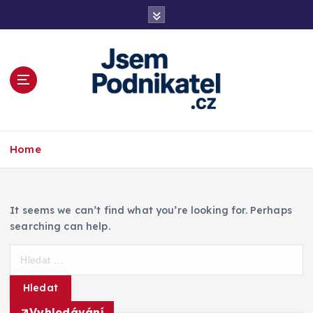
S
k
i
p
t
o
c
o
Magazín podnikání a informací
n
Home
t
e
n
t
It seems we can’t find what you’re looking for. Perhaps
searching can help.
V
y
h
l
Vyhledávání