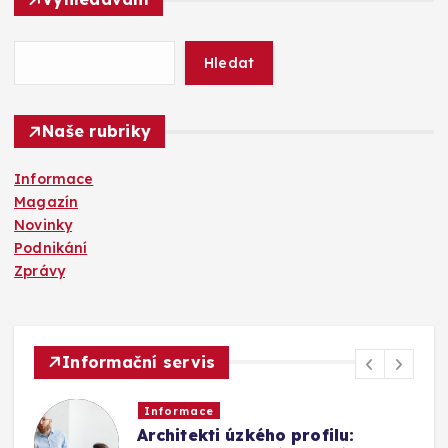
e
d
á
Hledat
v
á
n
Naše rubriky
í
Informace
Magazín
Novinky
Podnikání
Zprávy
Informační servis
Informace
Architekti úzkého profilu: