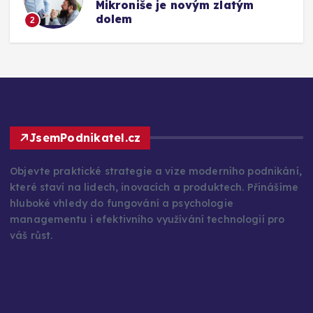
Mikroniše je novým zlatým
dolem
2
JsemPodnikatel.cz
Objevte praktické strategie a vize moderního podnikání,
které staví na lidech, inovacích a produktech. Přinášíme
hluboké vhledy do fungování a psychologie
managementu i efektivního využívání technologií pro
váš růst.