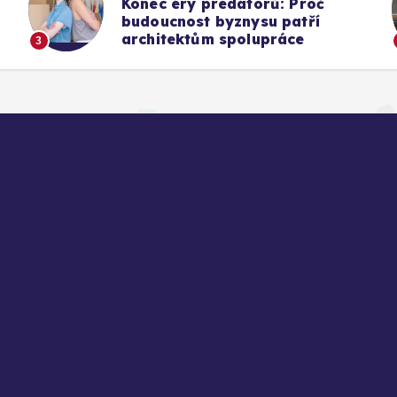
Konec éry predátorů: Proč
budoucnost byznysu patří
architektům spolupráce
3