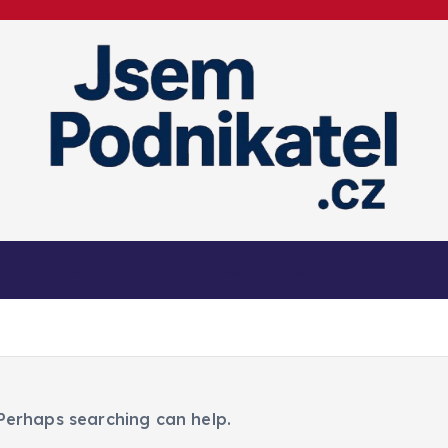
Magazín podnikání a informací
Magazín
Informace
Kontakt
 Perhaps searching can help.