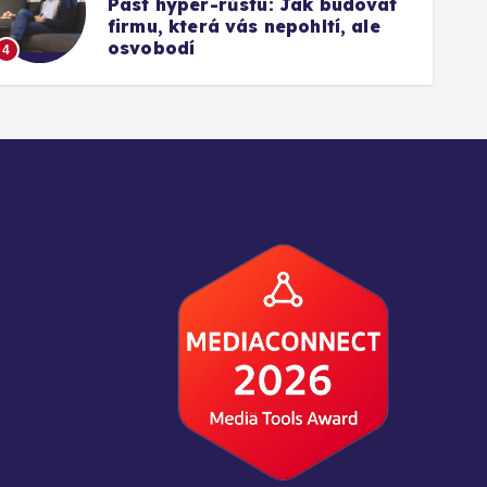
Past hyper-růstu: Jak budovat
firmu, která vás nepohltí, ale
1
osvobodí
4