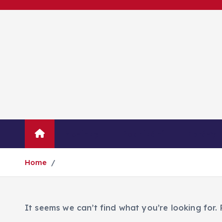
S
k
i
p
t
o
c
o
n
t
Novinky
Podnikání
Zprávy
e
n
Home
t
It seems we can’t find what you’re looking for.