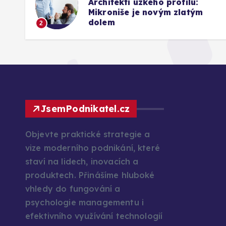
Architekti úzkého profilu:
26
Mikroniše je novým zlatým
dolem
2
JsemPodnikatel.cz
Objevte praktické strategie a
vize moderního podnikání, které
staví na lidech, inovacích a
produktech. Přinášíme hluboké
vhledy do fungování a
psychologie managementu i
efektivního využívání technologií