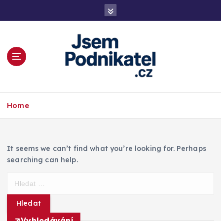
S
k
i
p
t
o
c
o
Magazín podnikání a informací
n
Home
t
e
n
t
It seems we can’t find what you’re looking for. Perhaps
searching can help.
V
y
h
l
Vyhledávání