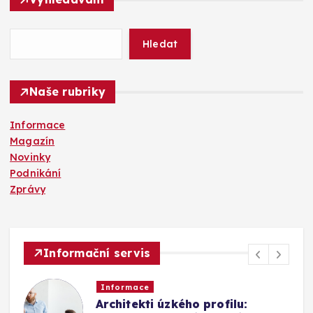
e
d
á
Hledat
v
á
n
Naše rubriky
í
Informace
Magazín
Novinky
Podnikání
Zprávy
Informační servis
Informace
Architekti úzkého profilu: