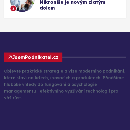
Mikroniše je novým zlatým
dolem
2
JsemPodnikatel.cz
Objevte praktické strategie a vize moderního podnikání,
které staví na lidech, inovacích a produktech. Přinášíme
hluboké vhledy do fungování a psychologie
managementu i efektivního využívání technologií pro
váš růst.