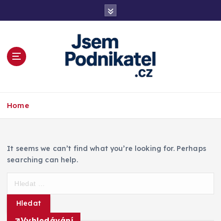
S
k
i
p
t
o
c
o
Magazín podnikání a informací
n
Home
t
e
n
t
It seems we can’t find what you’re looking for. Perhaps
searching can help.
V
y
h
l
Vyhledávání