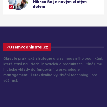
Mikroniše je novým zlatým
dolem
2
JsemPodnikatel.cz
Objevte praktické strategie a vize moderního podnikání,
které staví na lidech, inovacích a produktech. Přinášíme
hluboké vhledy do fungování a psychologie
managementu i efektivního využívání technologií pro
váš růst.