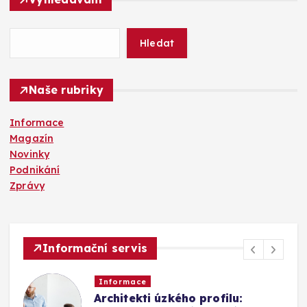
e
d
á
Hledat
v
á
n
Naše rubriky
í
Informace
Magazín
Novinky
Podnikání
Zprávy
Informační servis
Informace
Architekti úzkého profilu: