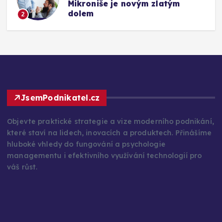
Mikroniše je novým zlatým
dolem
2
JsemPodnikatel.cz
Objevte praktické strategie a vize moderního podnikání,
které staví na lidech, inovacích a produktech. Přinášíme
hluboké vhledy do fungování a psychologie
managementu i efektivního využívání technologií pro
váš růst.