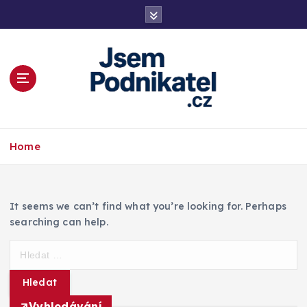
S
k
i
p
t
o
c
o
Magazín podnikání a informací
n
Home
t
e
n
t
It seems we can’t find what you’re looking for. Perhaps
searching can help.
V
y
h
l
Vyhledávání