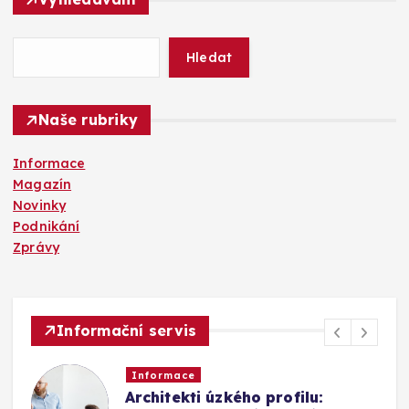
e
d
á
Hledat
v
á
n
Naše rubriky
í
Informace
Magazín
Novinky
Podnikání
Zprávy
Informační servis
Informace
Architekti úzkého profilu: