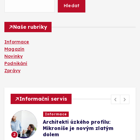
Hledat
Naše rubriky
Informace
Magazín
Novinky
Podnikání
Zprávy
Informační servis
Informace
Architekti úzkého profilu:
Mikroniše je novým zlatým
dolem
2