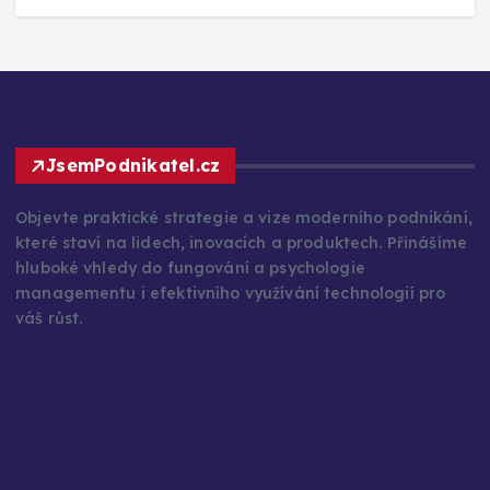
JsemPodnikatel.cz
Objevte praktické strategie a vize moderního podnikání,
které staví na lidech, inovacích a produktech. Přinášíme
hluboké vhledy do fungování a psychologie
managementu i efektivního využívání technologií pro
váš růst.