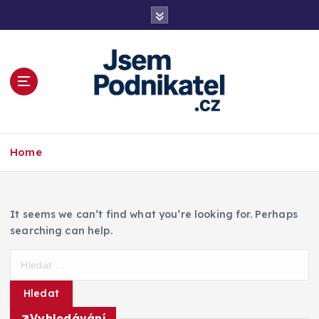
S
k
i
p
t
o
c
o
Magazín podnikání a informací
n
Home
t
e
n
t
It seems we can’t find what you’re looking for. Perhaps
searching can help.
V
y
h
l
Vyhledávání