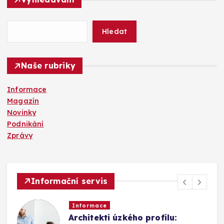
e
d
á
Hledat
v
á
n
Naše rubriky
í
Informace
Magazín
Novinky
Podnikání
Zprávy
Informační servis
Informace
Architekti úzkého profilu: