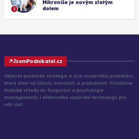
Mikroniše je novým zlatým
dolem
2
JsemPodnikatel.cz
Objevte praktické strategie a vize moderního podnikání,
které staví na lidech, inovacích a produktech. Přinášíme
hluboké vhledy do fungování a psychologie
managementu i efektivního využívání technologií pro
váš růst.