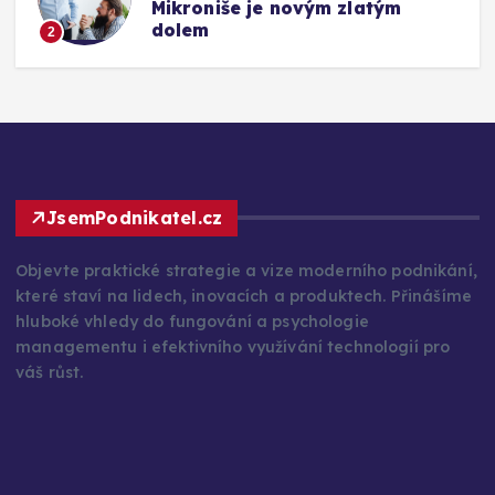
Mikroniše je novým zlatým
dolem
2
JsemPodnikatel.cz
Objevte praktické strategie a vize moderního podnikání,
které staví na lidech, inovacích a produktech. Přinášíme
hluboké vhledy do fungování a psychologie
managementu i efektivního využívání technologií pro
váš růst.