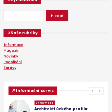
e
d
á
Hledat
v
á
n
Naše rubriky
í
Informace
Magazín
Novinky
Podnikání
Zprávy
Informační servis
Informace
Architekti úzkého profilu: