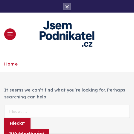
S
k
i
p
t
o
c
o
Magazín podnikání a informací
n
Home
t
e
n
t
It seems we can’t find what you’re looking for. Perhaps
searching can help.
V
y
h
l
Vyhledávání