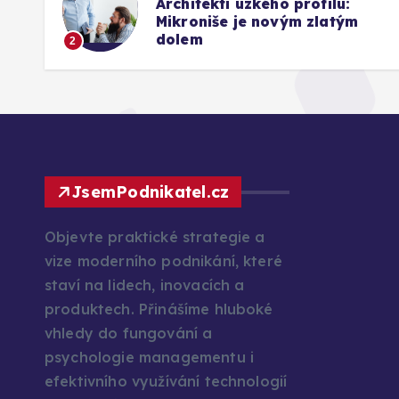
Architekti úzkého profilu:
26
Mikroniše je novým zlatým
dolem
2
JsemPodnikatel.cz
Objevte praktické strategie a
vize moderního podnikání, které
staví na lidech, inovacích a
produktech. Přinášíme hluboké
vhledy do fungování a
psychologie managementu i
efektivního využívání technologií