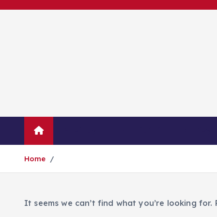
S
k
i
p
t
o
c
o
n
t
Novinky
Podnikání
Zprávy
e
n
Home
t
It seems we can’t find what you’re looking for.