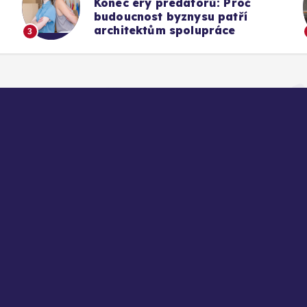
Konec éry predátorů: Proč
budoucnost byznysu patří
architektům spolupráce
3