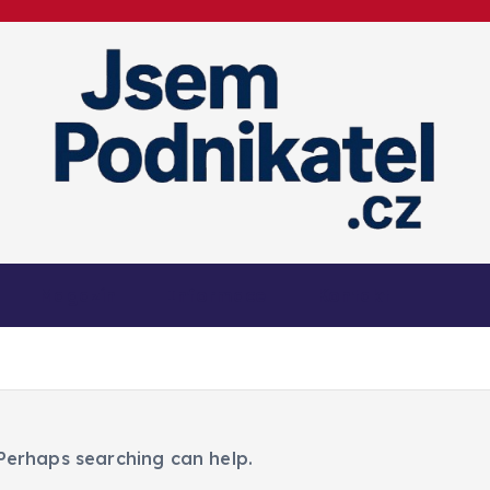
Magazín podnikání a informací
Magazín
Informace
Kontakt
 Perhaps searching can help.