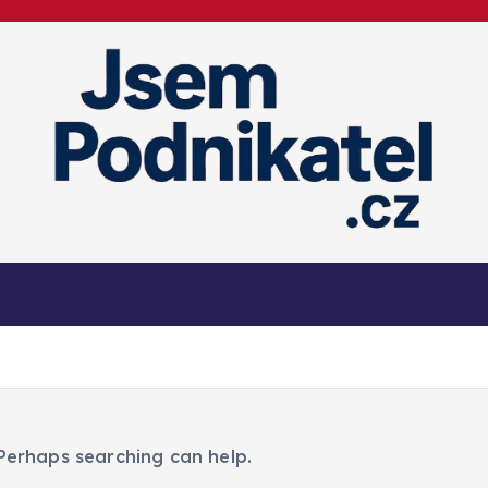
Magazín podnikání a informací
Magazín
Informace
Kontakt
 Perhaps searching can help.