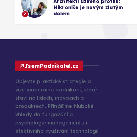
Architekti úzkého profilu:
26
Mikroniše je novým zlatým
dolem
2
JsemPodnikatel.cz
Objevte praktické strategie a
vize moderního podnikání, které
staví na lidech, inovacích a
produktech. Přinášíme hluboké
vhledy do fungování a
psychologie managementu i
efektivního využívání technologií