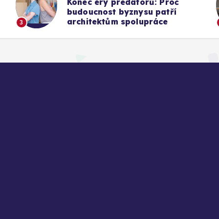
Konec éry predátorů: Proč
budoucnost byznysu patří
architektům spolupráce
3