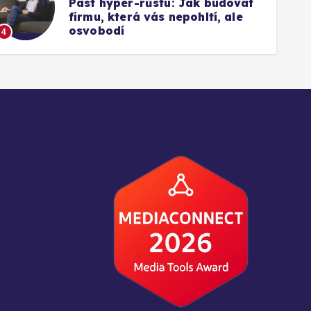
Past hyper-růstu: Jak budovat
firmu, která vás nepohltí, ale
1
osvobodí
4