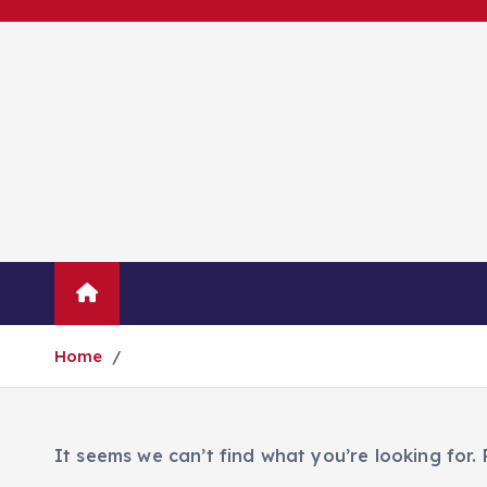
S
k
i
p
t
o
c
o
n
t
Novinky
Podnikání
Zprávy
e
n
Home
t
It seems we can’t find what you’re looking for.