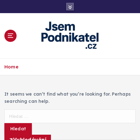
S
k
i
p
t
o
c
o
Magazín podnikání a informací
n
Home
t
e
n
t
It seems we can’t find what you’re looking for. Perhaps
searching can help.
V
y
h
l
Vyhledávání