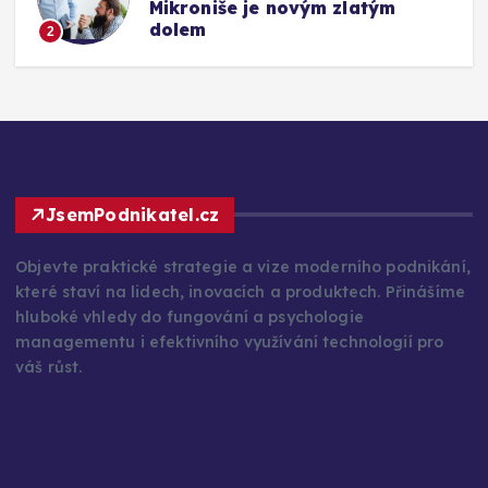
Mikroniše je novým zlatým
dolem
2
JsemPodnikatel.cz
Objevte praktické strategie a vize moderního podnikání,
které staví na lidech, inovacích a produktech. Přinášíme
hluboké vhledy do fungování a psychologie
managementu i efektivního využívání technologií pro
váš růst.