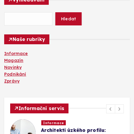
e
d
á
Hledat
v
á
n
Naše rubriky
í
Informace
Magazín
Novinky
Podnikání
Zprávy
Informační servis
Informace
Architekti úzkého profilu: