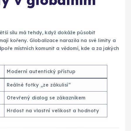
ny v globálním
ětší sílu má tehdy, když dokáže působit
é mají kořeny. Globalizace narazila na své limity a
poře místních komunit a vědomí, kde a za jakých
Moderní autentický přístup
Reálné fotky „ze zákulisí“
Otevřený dialog se zákazníkem
Hrdost na vlastní velikost a hodnoty