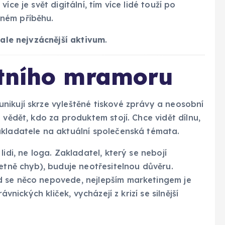
ce je svět digitální, tím více lidé touží po
ném příběhu.
 ale nejvzácnější aktivum
.
átního mramoru
nikují skrze vyleštěné tiskové zprávy a neosobní
 vědět, kdo za produktem stojí. Chce vidět dílnu,
akladatele na aktuální společenská témata.
lidi, ne loga. Zakladatel, který se nebojí
četně chyb), buduje neotřesitelnou důvěru.
 se něco nepovede, nejlepším marketingem je
ávnických kliček, vycházejí z krizí se silnější