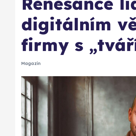
Renesance lid
digitálním v
firmy s „tvář
Magazín