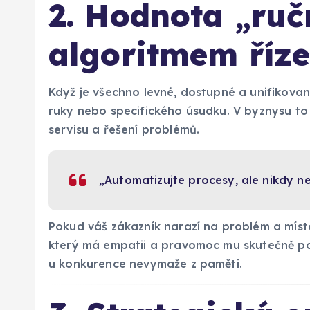
2. Hodnota „ruč
algoritmem říz
Když je všechno levné, dostupné a unifikované
ruky nebo specifického úsudku. V byznysu to
servisu a řešení problémů.
„Automatizujte procesy, ale nikdy n
Pokud váš zákazník narazí na problém a mís
který má empatii a pravomoc mu skutečně pomo
u konkurence nevymaže z paměti.