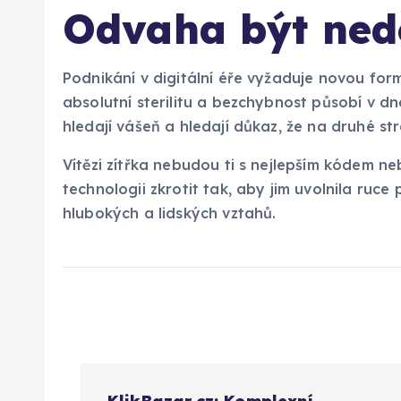
Odvaha být ned
Podnikání v digitální éře vyžaduje novou f
absolutní sterilitu a bezchybnost působí v dn
hledají vášeň a hledají důkaz, že na druhé st
Vítězi zítřka nebudou ti s nejlepším kódem neb
technologii zkrotit tak, aby jim uvolnila ruce
hlubokých a lidských vztahů.
N