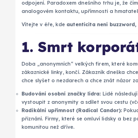
odpojení. Paradoxem dnešního trhu je, že čím ví
analogovém kontaktu, upřímnosti a hmatatel
Vítejte v éře, kde
autenticita není buzzword,
1. Smrt korpor
Doba „anonymních“ velkých firem, které komu
zákaznické linky, končí. Zákazník dneška chce
chce slyšet o nezdarech a chce znát názor z
Budování osobní značky lídra:
Lidé následují 
vystoupit z anonymity a sdílet svou cestu (v
Radikální upřímnost (Radical Candor):
Pokud
přiznání. Firmy, které se omluví lidsky a bez pr
komunitou než dříve.