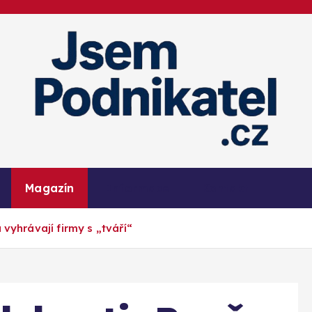
Magazín podnikání a informací
Magazín
Informace
Kontakt
 vyhrávají firmy s „tváří“