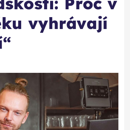
skosti: Proč v
ěku vyhrávají
í“