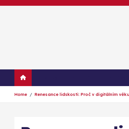
S
k
i
p
t
o
c
o
n
t
Novinky
Podnikání
Zprávy
e
n
Home
Renesance lidskosti: Proč v digitálním věku
t