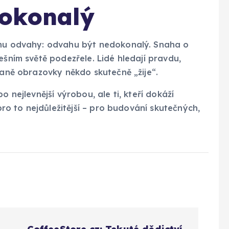
okonalý
ormu odvahy: odvahu být nedokonalý. Snaha o
ešním světě podezřele. Lidé hledají pravdu,
raně obrazovky někdo skutečně „žije“.
o nejlevnější výrobou, ale ti, kteří dokáží
 pro to nejdůležitější – pro budování skutečných,