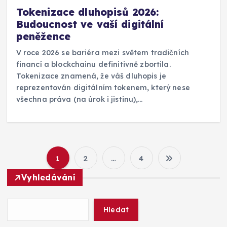
Tokenizace dluhopisů 2026:
Budoucnost ve vaší digitální
peněžence
V roce 2026 se bariéra mezi světem tradičních
financí a blockchainu definitivně zbortila.
Tokenizace znamená, že váš dluhopis je
reprezentován digitálním tokenem, který nese
všechna práva (na úrok i jistinu),…
1
2
…
4
S
Vyhledávání
t
Hledat
r