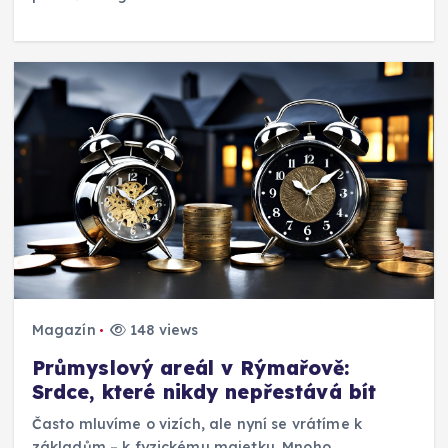
Magazín
148 views
Průmyslový areál v Rýmařově:
Srdce, které nikdy nepřestává bít
Často mluvíme o vizích, ale nyní se vrátíme k
základům – k fyzickému majetku. Mnoho