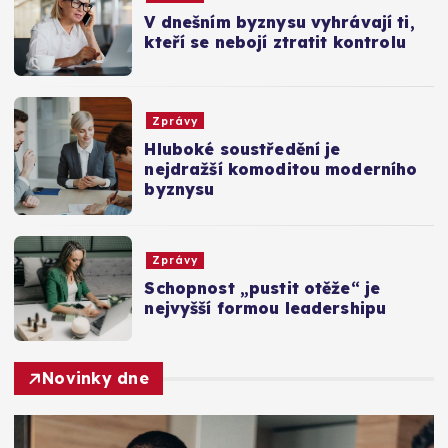
V dnešním byznysu vyhrávají ti,
kteří se nebojí ztratit kontrolu
Zprávy
Hluboké soustředění je
nejdražší komoditou moderního
byznysu
Zprávy
Schopnost „pustit otěže“ je
nejvyšší formou leadershipu
Novinky dne