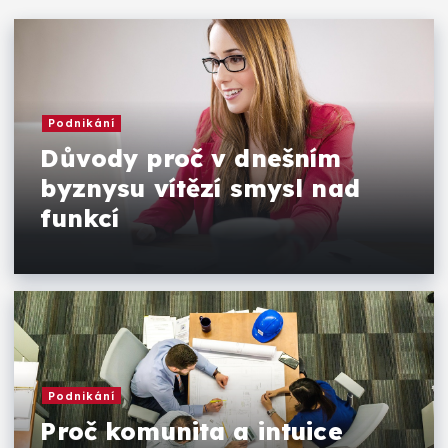
Podnikání
Důvody proč v dnešním
byznysu vítězí smysl nad
funkcí
Podnikání
Proč komunita a intuice